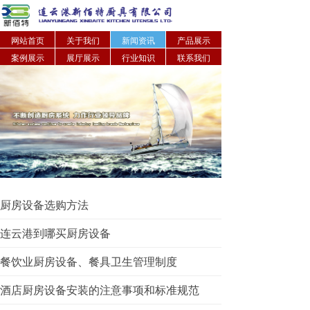
网站首页
关于我们
新闻资讯
产品展示
案例展示
展厅展示
行业知识
联系我们
厨房设备选购方法
连云港到哪买厨房设备
餐饮业厨房设备、餐具卫生管理制度
酒店厨房设备安装的注意事项和标准规范