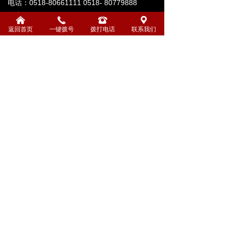
电话：0518-80661111 0518- 80779888
传真：0518-85314782
낀
끅
뀰
끇
邮箱：76918549@qq.com
返回首页
一键拨号
拨打电话
联系我们
地址：江苏省连云港市海州区大庆东路114-2号
地址：连云港新浦解放中路145号（电视台斜对
面）
版权所有：连云港新佰特厨具有限公司
苏ICP备2024151278号-1
本网站由阿里云提供云计算及安全服务
本网站支持
IPv6