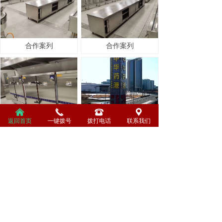
合作案列
合作案列
낀
끅
뀰
끇
返回首页
一键拨号
拨打电话
联系我们
合作案列
合作案列
查看更多+
新闻中心
不断创造厨房系统 力作行业领导品牌