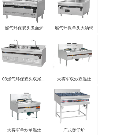
燃气环保双头煮面炉
燃气环保单头大汤锅
03燃气环保双头双尾炒炉
大将军双炒双温灶
大将军单炒单温灶
广式煲仔炉